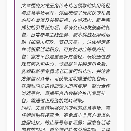
文章围绕火龙玉兔传奇礼包领取的实用路径
与注意事项展开，详细梳理了玩家获取礼包
的核心渠道及关键要点。在游戏内，新手完
成初始引导任务后，系统会自动发放基础礼
包，日常参与主线任务、副本挑战及限时活
动（如周末狂欢、节日庆典），达成指定条
件或积累活动积分，可兑换对应等级的礼
包；官方平台是重要补充途径，玩家通过游
戏官网礼包中心，登录账号并绑定角色后，
能领取新手专属或老玩家回归礼包，关注官
方微信公众号，可获取定期推送的礼包码，
在游戏内兑换界面输入即可使用，部分合作
游戏平台、直播平台也会联合推出专属礼
包，需通过正规链接跳转领取。
同时，文章特别强调领取时的注意事项：需
仔细辨别链接真伪，避免点击非官方渠道的
虚假链接，防止账号信息泄露；留意各活动
的有效时间，避免错过礼包兑换期限；兑换