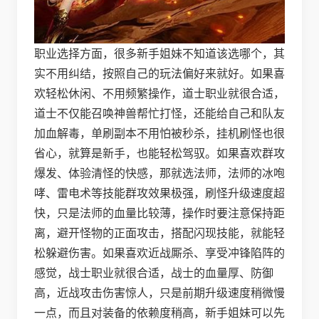
职业选择方面，很多新手姐妹不知道该选哪个，其
实不用纠结，按照自己的玩法偏好来就好。如果喜
欢轻松休闲、不用频繁操作，道士职业就很合适，
道士不仅能召唤神兽帮忙打怪，还能给自己和队友
加血解毒，单刷副本不用怕被秒杀，挂机刷怪也很
省心，就算是新手，也能轻松驾驭。如果喜欢群攻
爆发、体验清怪的快感，那就选法师，法师的冰咆
哮、雷电术等技能群攻效果极强，刷怪升级速度超
快，只是法师的血量比较薄，操作时要注意保持距
离，避开怪物的正面攻击，搭配闪现技能，就能轻
松躲避伤害。如果喜欢近战厮杀、享受冲锋陷阵的
感觉，战士职业就很合适，战士的血量厚、防御
高，近战攻击伤害惊人，只是前期升级速度稍微慢
一点，而且对装备的依赖度稍高，新手姐妹可以先