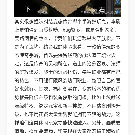
其实很多姐妹纠结变态传奇哪个手游好玩点，本质
上是怕遇到画质粗糙、bug繁多，或是强制氪金、
套路满满的版本，毕竟咱们玩游戏是为了放松，不
是为了添堵。结合我的体验来看，一款值得玩的变
态传奇手游，首先要保留经典的战法道三职业设
定，这是传奇的灵魂所在，道士的治愈召唤、法师
的群攻爆发、战士的近战抗伤，每种职业都有自己
的特色，不用强行跟风选热门职业，按照自己的喜
好来就好。其次，福利要实在，变态版本的核心优
势就是降低升级和装备获取的门槛，比如上线就送
满级特权、绑定元宝和新手神装，不用熬夜刷怪升
级，也不用花费大量金钱就能拥有不错的战力，这
样咱们这类休闲玩家才能快速融入。另外，画质要
清晰，操作要流畅，毕竟现在大家都习惯了精致的