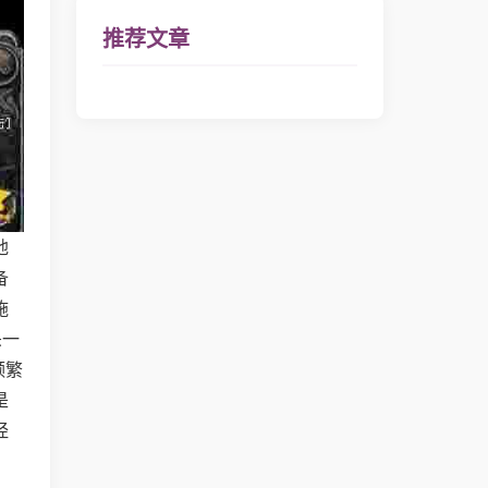
推荐文章
地
备
施
杀一
频繁
是
经