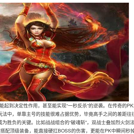
能起到决定性作用，甚至能实现“一秒反杀”的逆袭。在传奇的PK
玩法中，单靠主号的技能很难占据优势，毕竟高手之间的差距往
为胜负的关键。比如战战组合的“破魂斩”，双战士叠加烈火剑
搭配顶级装备，能直接硬扛BOSS的伤害，更能在PK中瞬间秒