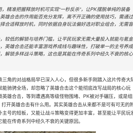
，精准把握释放时机可实现“一秒反杀”，让PK摆脱单纯的装备
英雄合击的作用能否充分发挥，离不开正确的使用技巧，需通过
择合适释放时机，同时依据自身玩法偏好选对职业组合，无需盲
，较低的解锁与培养门槛，让平民玩家无需大量投入就能与氪金
，英雄合击还能丰富游戏养成线与趣味性，打破单一的主号养成
，解锁多样战斗策略，这也是其能在传奇系列中经久不衰的核心
铁三角的对战格局早已深入人心，但很多新手刚踏入这片传奇大
就能驰骋全场，却忽略了英雄合击这个能彻底改写战局的核心玩
锁英雄合击，等到遭遇高等级怪物围堵、PK被对手碾压，或是组
惑，打开英雄合击有什么用。其实英雄合击从来都不是可有可无的
补主号的短板，又能让战斗策略变得更加丰富，甚至能让平民玩
它能在传奇系列中经久不衰的关键原因。