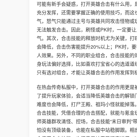
可能有新手会疑惑，打开英雄合击有什么用，
充分发挥，还需要掌握正确的使用技巧，而这
气，怒气只能通过主号与英雄共同攻击怪物或
无法触发合击。因此，刷怪或PK时，一定要
气。其次，合击技能的释放时机尤为关键，打B
会降低，合击伤害能提升20%以上；PK时，
人效果。另外，不同的职业组合，合击技能的效
身玩法偏好选择，比如喜欢打宝省心的选道道
只有选对组合，才能让英雄合击的作用发挥到
在热血传奇私服中，打开英雄合击的作用更是被
了提升玩家体验，会适当降低英雄合击的解锁门
难度也会降低，打尸王殿、祖玛小怪就能掉落
合击技能，凭借合理的合击搭配，就能与氪金玩
师英雄群攻清怪、控场，合击技能“末日审判”
怕没有顶级装备，也能在私服中站稳脚跟。相