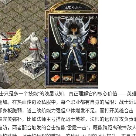
击只是多一个技能”的浅层认知，真正理解它的核心价值——英
叠加。在热血传奇及私服中，每个职业都有自身的局限：战士近
却身板脆弱，道士续航能力强但单体爆发不足。而打开英雄合击
被完美弥补，比如法师主号搭配战士英雄，法师的远程群攻负责
防，两者配合触发的合击技能“雷霆一击”，既能跨距离破掉敌
怕贴脸、战士怕远程的难题。这种“1+1>2”的战力提升，正是