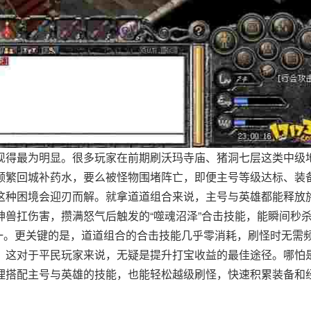
现得最为明显。很多玩家在前期刷沃玛寺庙、猪洞七层这类中级
频繁回城补药水，要么被怪物围堵阵亡，即便主号等级达标、装
这种困境会迎刃而解。就拿道道组合来说，主号与英雄都能释放
兽扛伤害，攒满怒气后触发的“噬魂沼泽”合击技能，能瞬间秒
之一。更关键的是，道道组合的合击技能几乎零消耗，刷怪时无需
，这对于平民玩家来说，无疑是提升打宝收益的最佳途径。哪怕
理搭配主号与英雄的技能，也能轻松越级刷怪，快速积累装备和