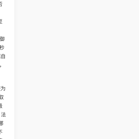
否
至
防御
秒
据自
，
服为
取
级
，法
哪
不