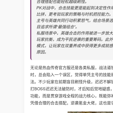
合理搭配也能轻松越级刷怪。
PK对战中，合击技能更是能起到决定性作用
比拼，更考验玩家的策略与时机把控能力。
主号与英雄共同行动积累怒气，结合场景选
目追求所谓“最强组合”。
私服场景中，英雄合击的作用被进一步放大
玩家抗衡，成为平民逆袭的重要筹码。此外
模式，让玩家在双重养成中获得更多成就感
原因。
无论是热血传奇官方服还是各类私服，战法道
时，总会陷入一个误区，觉得单凭主号的技能
法。不少玩家在前期盲目刷怪升级，迟迟不解
打BOSS迟迟无法破防时，才后知后觉地疑
功能，而是贯穿游戏全程的战力核心，既能弥
凭借合理的合击搭配，逆袭氪金大佬，这也是