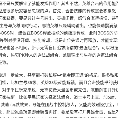
是不是只要解锁了就能发挥作用？其实不然，英雄合击的作用能
也是很多玩家容易忽视的点。首先，合击技能的释放需要积累怒
玩家获得，要是只让主号输出、英雄闲置，怒气会涨得极慢，甚
让主号与英雄同时行动，哪怕英雄只是辅助输出，也能快速攒满怒
OSS时，建议在BOSS释放技能的前摇期释放，此时BOSS的
要等到对手没开盾、技能冷却，或是走位失误时再释放，才能实现
果也各不相同，新手无需盲目追求所谓的“最强组合”，可以根
组合，热衷PK秒人的选法战组合，兼顾输出与生存的选道法组合
极致。
进一步放大，甚至能打破私服中“氪金即王道”的格局。很多私
槛，比如主号35级、英雄38级就能解锁，而且合击技能书的获
。对于平民玩家来说，无需花费大量金币或充值，就能解锁并升
家抗衡。比如平民玩家选择道法组合，道士主号上毒、加buff
带减速+沉默效果，既能在团战中控制敌人，又能高效刷怪打宝，
反，那些氪金玩家即便装备再好，要是没有打开英雄合击，或是