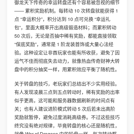
御龙天下传奇的幸运转盘还有个容易被忽视的细节
—— 累积奖励机制。每转动 10 次转盘就能获得 1
点 “幸运积分”，积分达到 10 点可兑换 “幸运礼
包”，里面大概率开出高级锻造材料；而累积转动
50 次后，无论是否抽中稀有奖励，都能直接领取
“保底奖励”，通常是 1 阶龙装首饰或大量心法经
验。这种设定让非酋玩家也能有所收获，避免了因
运气不佳而彻底失去动力，就像热血传奇财神大转
盘中的积分抽奖一样，用累积效应平衡了随机性。
关于转盘的技巧，老玩家们总结出不少实用经验。
有人发现凌晨三点到五点转动时，稀有奖励的出率
似乎更高，这可能和服务器数据刷新的时间点有
关；也有人建议进阶模式转动 5 次后若未出高阶
奖励就暂停，避免过度消耗高级券。不过这些技巧
终究没有绝对规律，毕竟转盘的核心还是随机性，
就像 War of Dragons 中的轮盘一样，每次转动都