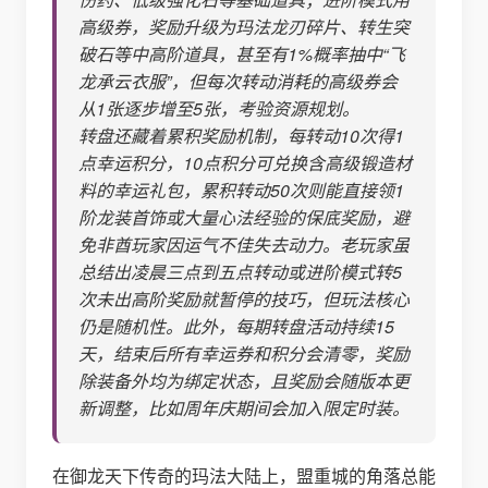
高级券，奖励升级为玛法龙刃碎片、转生突
破石等中高阶道具，甚至有1%概率抽中“飞
龙承云衣服”，但每次转动消耗的高级券会
从1张逐步增至5张，考验资源规划。
转盘还藏着累积奖励机制，每转动10次得1
点幸运积分，10点积分可兑换含高级锻造材
料的幸运礼包，累积转动50次则能直接领1
阶龙装首饰或大量心法经验的保底奖励，避
免非酋玩家因运气不佳失去动力。老玩家虽
总结出凌晨三点到五点转动或进阶模式转5
次未出高阶奖励就暂停的技巧，但玩法核心
仍是随机性。此外，每期转盘活动持续15
天，结束后所有幸运券和积分会清零，奖励
除装备外均为绑定状态，且奖励会随版本更
新调整，比如周年庆期间会加入限定时装。
在御龙天下传奇的玛法大陆上，盟重城的角落总能