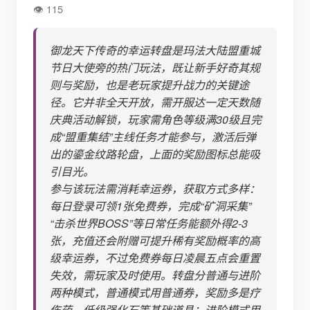
115
御龙天下传奇的幸运转盘是玛法大陆盟重城
节日大使旁的热门玩法，既让新手好奇其规
则与奖励，也是老玩家提升战力的关键途
径。它并非全天开放，需开服达一定天数随
庆典活动解锁，玩家需角色等级满30级且完
成“盟重集结”主线任务才能参与，激活后弹
出的鎏金纹路轮盘，上面的奖励图标总能吸
引目光。
参与该玩法需消耗幸运券，获取方式多样：
每日登录可领1张免费券，完成“矿洞采集”
“击杀世界BOSS”等日常任务能额外得2-3
张，充值还会附赠可提升稀有奖励概率的高
级幸运券，不过免费券每日凌晨五点会重置
失效，需玩家及时使用。转盘分普通与进阶
两种模式，普通模式用普通券，奖励多是疗
伤药、低级强化石等基础道具；进阶模式用