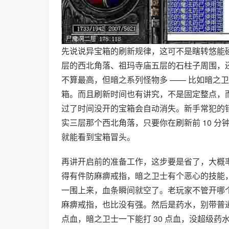
先说说异宝箱的刷新规律，这可不是瞎转悠能
层的西北角落、祖玛寺庙五层的石柱子周围，
不算最高，但暗之系列怪物多 —— 比如暗之
箱。而且刷新时间也有讲究，不是固定整点，而是凌
过了时间没开的宝箱会自动消失。新手常犯的
实三层那个西北角落，只要你在刷新前 10 
就能看到宝箱冒头。
再讲开启前的准备工作，这步要是省了，大概
得有件防麻痹戒指，暗之卫士有个恶心的技能
一围上来，血条瞬间就空了。老玩家不管开哪
麻痹戒指，也比没有强。然后是药水，别带普通
点血，暗之卫士一下能打 30 点血，没超级药水