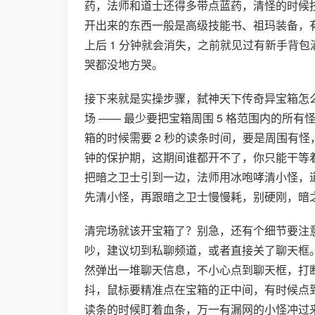
药，法师和道士还得多带点蓝药，清怪的时候技
开出来的东西一般是高级技能书、祖玛装备，
上后 1 分钟就会消失，之前就见过有新手背
哭都没地方哭。
接下来就是实操步骤，弑神天下传奇异宝箱怎
场 —— 最少要把宝箱周围 5 格范围内的所
箱的时候需要 2 秒的读条时间，要是周围有怪
钟的保护期，这期间谁都开不了，你只能干等
把暗之卫士引到一边，法师用冰咆哮清小怪，道士
先清小怪，再跟暗之卫士慢慢耗，别硬刚，暗之卫士血
清完场就该开宝箱了？别急，还有个细节要注
吵，建议切到私聊频道，或者直接关了聊天框
然弹出一堆聊天信息，不小心点到聊天框，打
抖，鼠标要精准点在宝箱的正中间，有时候点
读条的时候盯着血条，万一有漏网的小怪冲过