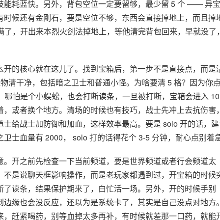
能耗蓝快。另外，背包空位一定要留够，最少留 5 个 —— 异
有时候还有金刚石，要是空位不够，东西会直接掉地上，而且掉
包满了，开出来本烈火剑法掉地上，等他清完背包回来，早就没了
么开的核心就在这儿了。找到宝箱后，第一步不是直接点，而是
有怪物清干净，包括暗之卫士和普通小怪。为啥要清 5 格？因为你
，哪怕是个小蜈蚣，也会打断读条，一旦被打断，宝箱会进入 10
着，或者换个地方。清场的时候也有技巧，战士先冲上去抗伤害
给战士加防御和加血，这样效率最高。要是 solo 开的话，建
量有 2000， solo 打的话得花个 3-5 分钟，耐心点别着
意。开之前先检查一下当前频道，要是世界频道或者行会频道太
。不是说聊天框影响操作，而是老玩家都遇到过，开宝箱的时候
断了读条，结果保护期来了，白忙活一场。另外，开的时候手别
到边缘也会没反应，还以为是系统卡了，其实是自己没点对地方
来，赶紧喝药，别等血掉太多再补，有时候就差那一口药，就能