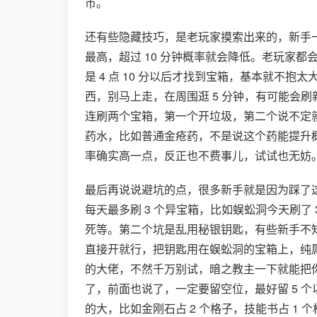
币。
还有些隐藏技巧，是老玩家摸索出来的，新手一
最高，超过 10 分钟概率就会降低。老玩家都会
是 4 点 10 分以后才找到宝箱，基本就不
西，别马上走，在周围逛 5 分钟，有可能会
连刷两个宝箱，第一个开垃圾，第二个说不定
药水，比如普通金疮药，不是说这个药能提升
率确实高一点，反正也不费事儿，试试也无妨
最后再说说避坑的点，很多新手就是因为踩了
每天最多刷 3 个异宝箱，比如蜈蚣洞今天刷了
死等。第二个坑是乱用秘银钥匙，有些新手不
直接开就行，把钥匙用在蜈蚣洞的宝箱上，纯属浪
的大佬，不然千万别试，暗之教主一下就能把
了，前面也说了，一定要留空位，最好留 5 
的大，比如金刚石占 2 个格子，技能书占 1