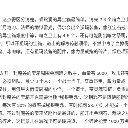
这点得区分清楚。蜈蚣洞的异宝箱最简单，清完 2-3 个暗之卫
半月弯刀、法师的地狱雷光，偶尔会出个沃玛装备，像红宝石戒
异宝箱难度中等，暗之卫士有 4-5 个，还有可能刷出暗之祭司
5 秒，所以开祖玛的宝箱，道士的解毒药必须带，不然中毒了血掉
兽、冰咆哮，还有祖玛装备的配件，像力量戒指的碎片、绿色项
 去开。封魔谷的宝箱周围会刷暗之教主，血量有 5000，攻击还
不住，必须组队，最少 3 个人：一个战士当 T，穿重盔甲，戴力量戒
权杖，用流星火雨清周围的小怪；一个道士，带灵魂项链，负责
封魔谷的宝箱开启需要消耗 “秘银钥匙”，这钥匙不是随便能得
次有 30% 的概率掉秘银钥匙，有时候刷 2-3 小时才能掉一
箱。不过封魔谷的宝箱奖励也是最好的，能开出金刚石、裁决之
碎片，这玩意儿在游戏里可是硬通货，一个碎片能卖 1000 万