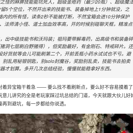
之怪的麻痹技能能坑死人，超级金疮药（最少20瓶）、超级魔
少留5个空位，不然开出来的技能书、装备掉地上1分钟就没，之
格内的所有怪，读条2秒不能被打断，不然宝箱会进10分钟保护
士抗、法师清小怪、道士加血效率高，开的时候别碰聊天框，精准点
，出中级技能书和沃玛装；祖玛要带解毒药，出高级书和装备碎
猪洞七层刷白野猪得），但奖励最好，有金刚石、特戒碎片。还
没好货就等会儿可能刷第二个，开前丢瓶小药水试试也不亏。避
别乱用秘银钥匙，别solo封魔谷，奖励别乱卖，技能书去拍卖
器才划算。多开几次总结经验，慢慢就能稳拿好东西。
着异宝箱干着急 —— 要么找不着刷新点，要么好不容易摸着
玩意儿讲究的全是老玩家踩过坑总结的门道，今天就跟大伙儿好
操再到避坑，每一步都给你说透。