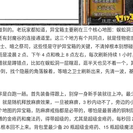
碰到的。老玩家都知道，异宝箱主要刷在三个核心地图：蜈蚣洞
还有封魔谷的连接通道里。这三个地方有个共同点，就是怪物密
卫士、暗之祭司，这些怪是守护异宝箱的关键，不清掉根本别想
晨 2 点、下午 4 点和晚上 8 点左右，每次刷新持续 1 小时
错就是蹲错点，比如在蜈蚣洞一层瞎逛，逛半天也见不着一个，
分钟到，找个隐蔽的角落躲着，等暗之卫士刷新出来，先清一波，
率是白跑一趟。首先装备得跟上，别穿一身新手装就往上冲。最
，就是随机释放麻痹效果，一旦被麻痹，3 秒内动不了，旁边的
个地图的异宝箱，防麻痹戒指都是必带的，哪怕是最普通的铜制
的金疮药和魔法药，得带超级的，尤其是超级金疮药，每秒回 2
根本回不上来。背包里最少备 20 瓶超级金疮药、15 瓶超级魔