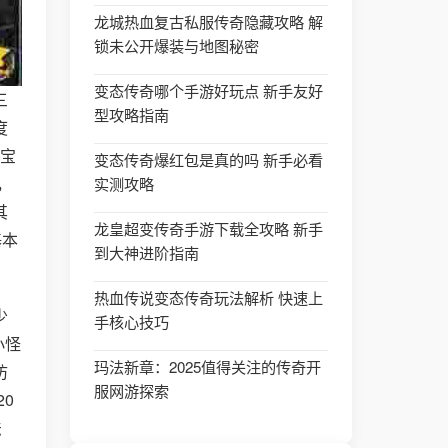
龙城热血复古私服传奇隐藏攻略 解
锁未公开爆装与地图秘密
变态传奇哪个手游好玩点 新手友好
三
型攻略指南
度
碰宝
变态传奇爆红包是真的吗 新手必看
，
实测攻略
其
龙皇超变传奇手游下载全攻略 新手
基本
到大神进阶指南
热血传说变态传奇玩法解析 快速上
少
手核心技巧
小怪
玛法新章：2025值得关注的传奇开
防
服网游探索
0
法