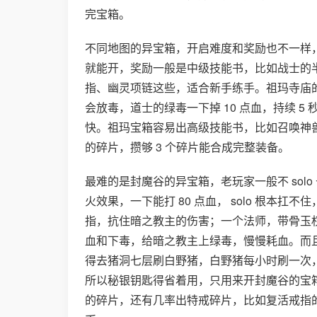
完宝箱。
不同地图的异宝箱，开启难度和奖励也不一样，
就能开，奖励一般是中级技能书，比如战士的
指、幽灵项链这些，适合新手练手。祖玛寺庙的
会放毒，道士的绿毒一下掉 10 点血，持续 
快。祖玛宝箱容易出高级技能书，比如召唤神
的碎片，攒够 3 个碎片能合成完整装备。
最难的是封魔谷的异宝箱，老玩家一般不 solo
火效果，一下能打 80 点血， solo 根本扛
指，抗住暗之教主的伤害；一个法师，带骨玉
血和下毒，给暗之教主上绿毒，慢慢耗血。而且
得去猪洞七层刷白野猪，白野猪每小时刷一次，每
所以秘银钥匙得省着用，只用来开封魔谷的宝
的碎片，还有几率出特戒碎片，比如复活戒指的