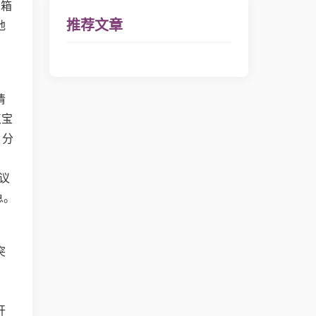
宝箱
推荐文章
地
，
清
点宝
 分
，
议
急。
突
。
开