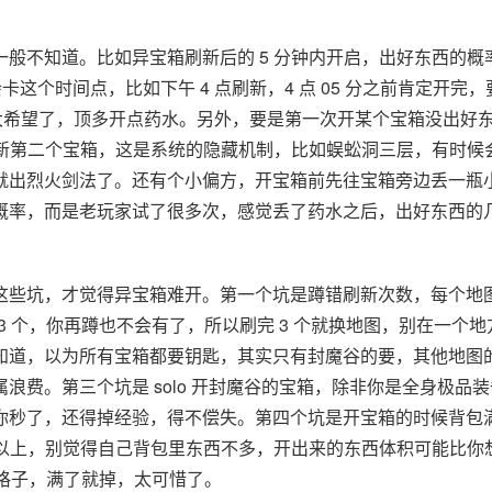
般不知道。比如异宝箱刷新后的 5 分钟内开启，出好东西的概
卡这个时间点，比如下午 4 点刷新，4 点 05 分之前肯定开完，
抱太大希望了，顶多开点药水。另外，要是第一次开某个宝箱没出好
刷新第二个宝箱，这是系统的隐藏机制，比如蜈蚣洞三层，有时候
就出烈火剑法了。还有个小偏方，开宝箱前先往宝箱旁边丢一瓶
概率，而是老玩家试了很多次，感觉丢了药水之后，出好东西的
。
这些坑，才觉得异宝箱难开。第一个坑是蹲错刷新次数，每个地
 3 个，你再蹲也不会有了，所以刷完 3 个就换地图，别在一个地
知道，以为所有宝箱都要钥匙，其实只有封魔谷的要，其他地图
费。第三个坑是 solo 开封魔谷的宝箱，除非你是全身极品装
你秒了，还得掉经验，得不偿失。第四个坑是开宝箱的时候背包
个以上，别觉得自己背包里东西不多，开出来的东西体积可能比你
 个格子，满了就掉，太可惜了。