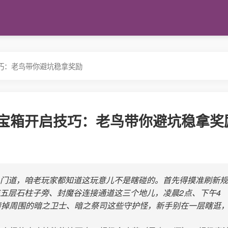
巧：老鸟带你避坑稳拿奖励
宝箱开启技巧：老鸟带你避坑稳拿奖
门道，咱老玩家都知道这玩意儿不是瞎碰的。首先得摸准刷新规
五层石柱子旁、封魔谷连接通道这三个地儿，凌晨2点、下午4
清掉周围的暗之卫士、暗之祭司这些守护怪，新手别在一层瞎逛