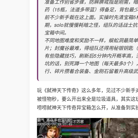
准备工作别省步骤，防麻痹戒指是刚需，暗
药（15瓶，法道多带蓝）得备足，背包最
前不少新手栽在这上面。实操时先清宝箱5
期，solo就慢慢耗暗之怪，组队的话战
宝箱中间。
不同地图难度和奖励不一样，蜈蚣洞最简单
片；封魔谷最难，得组队还得用秘银钥匙（
有些隐藏技巧，刷新后5分钟内开概率高，
坑的话，别死蹲一个地图（每天最多3个），
行、碎片攒着合装备、金刚石留着升高级武
玩《弑神天下传奇》这么多年，见过不少新手对
被怪物秒，要么开出来全是垃圾道具，其实这
唠唠弑神天下传奇异宝箱怎么开，从准备到实