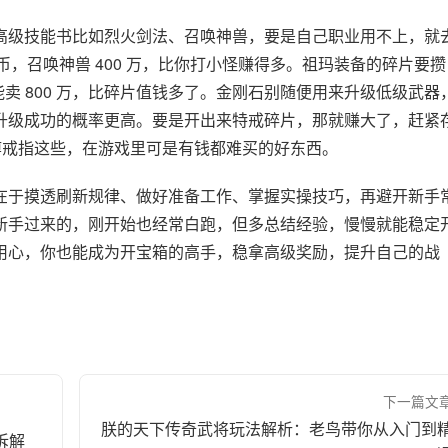
高级技能书比如烈火剑法、召唤神兽，要是自己职业用不上，就
金币，召唤神兽 400 万，比你打小怪赚得多。祖玛装备的碎片要攒
卖 800 万，比碎片值钱多了。金刚石别随便用来升级低级武器
升级成功的概率更高。要是开出来特戒碎片，那就赚大了，赶紧
麻痹戒指这些，在游戏里可是有钱都难买的好东西。
在于摸透刷新规律、做好准备工作、掌握实操技巧，再避开新手
新手过来的，刚开始也经常白跑，但多总结经验，慢慢就能稳定
用心，你也能成为开宝箱的高手，稳拿高级奖励，提升自己的战
下一篇文
朕的天下传奇武将玩法解析：老鸟带你从入门到
拆解